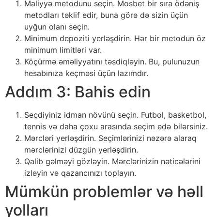
Maliyyə metodunu seçin. Mosbet bir sıra ödəniş
metodları təklif edir, buna görə də sizin üçün
uyğun olanı seçin.
Minimum depoziti yerləşdirin. Hər bir metodun öz
minimum limitləri var.
Köçürmə əməliyyatını təsdiqləyin. Bu, pulunuzun
hesabınıza keçməsi üçün lazımdır.
Addım 3: Bahis edin
Seçdiyiniz idman növünü seçin. Futbol, basketbol,
tennis və daha çoxu arasında seçim edə bilərsiniz.
Mərcləri yerləşdirin. Seçimlərinizi nəzərə alaraq
mərclərinizi düzgün yerləşdirin.
Qalib gəlməyi gözləyin. Mərclərinizin nəticələrini
izləyin və qazancınızı toplayın.
Mümkün problemlər və həll
yolları