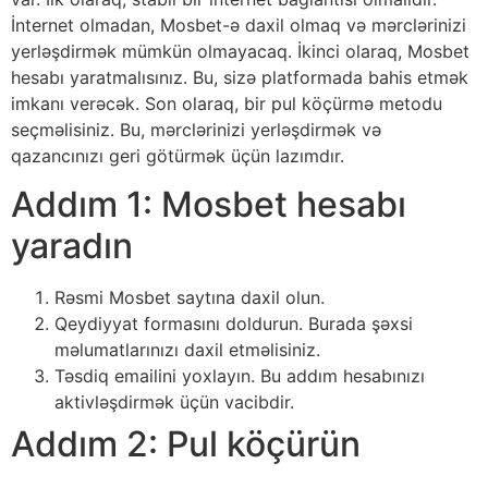
İnternet olmadan, Mosbet-ə daxil olmaq və mərclərinizi
yerləşdirmək mümkün olmayacaq. İkinci olaraq, Mosbet
hesabı yaratmalısınız. Bu, sizə platformada bahis etmək
imkanı verəcək. Son olaraq, bir pul köçürmə metodu
seçməlisiniz. Bu, mərclərinizi yerləşdirmək və
qazancınızı geri götürmək üçün lazımdır.
Addım 1: Mosbet hesabı
yaradın
Rəsmi Mosbet saytına daxil olun.
Qeydiyyat formasını doldurun. Burada şəxsi
məlumatlarınızı daxil etməlisiniz.
Təsdiq emailini yoxlayın. Bu addım hesabınızı
aktivləşdirmək üçün vacibdir.
Addım 2: Pul köçürün