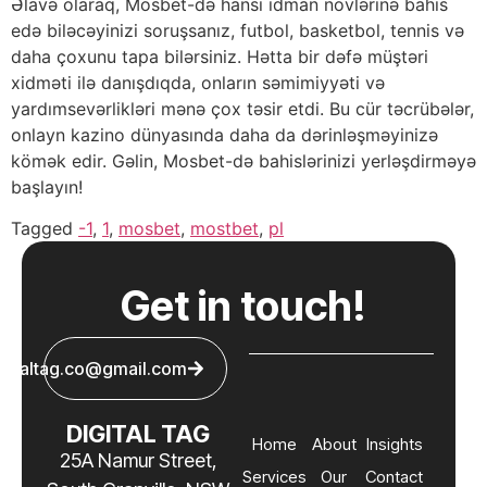
Əlavə olaraq, Mosbet-də hansı idman növlərinə bahis
edə biləcəyinizi soruşsanız, futbol, basketbol, tennis və
daha çoxunu tapa bilərsiniz. Hətta bir dəfə müştəri
xidməti ilə danışdıqda, onların səmimiyyəti və
yardımsevərlikləri mənə çox təsir etdi. Bu cür təcrübələr,
onlayn kazino dünyasında daha da dərinləşməyinizə
kömək edir. Gəlin, Mosbet-də bahislərinizi yerləşdirməyə
başlayın!
Tagged
-1
,
1
,
mosbet
,
mostbet
,
pl
Get in touch!
igitaltag.co@gmail.com
DIGITAL TAG
Home
About
Insights
25A Namur Street,
Services
Our
Contact