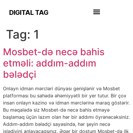
DIGITAL TAG
Tag:
1
Mosbet-də necə bahis
etməli: addım-addım
bələdçi
Onlayn idman mərcləri dünyası genişlənir və Mosbet
platforması bu sahədə əhəmiyyətli bir yer tutur. Bir çox
insan onlayn kazino və idman mərclərinə maraq göstərir.
Bu məqalədə siz Mosbet-də necə bahis etməyə
başlamaq üçün lazım olan hər bir addımı öyrənəcəksiniz.
Addım-addım bələdçi sayəsində, hər şeyin necə
işlədiyini anlayacaqsınız. Əgər bir dostum Mosbet-də ilk