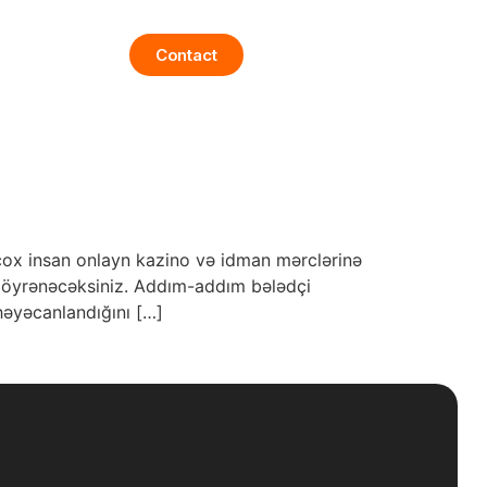
Contact
 çox insan onlayn kazino və idman mərclərinə
 öyrənəcəksiniz. Addım-addım bələdçi
həyəcanlandığını […]