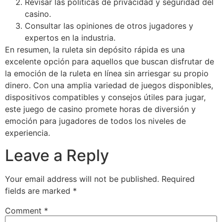
Revisar las políticas de privacidad y seguridad del
casino.
Consultar las opiniones de otros jugadores y
expertos en la industria.
En resumen, la ruleta sin depósito rápida es una
excelente opción para aquellos que buscan disfrutar de
la emoción de la ruleta en línea sin arriesgar su propio
dinero. Con una amplia variedad de juegos disponibles,
dispositivos compatibles y consejos útiles para jugar,
este juego de casino promete horas de diversión y
emoción para jugadores de todos los niveles de
experiencia.
Leave a Reply
Your email address will not be published.
Required
fields are marked
*
Comment
*