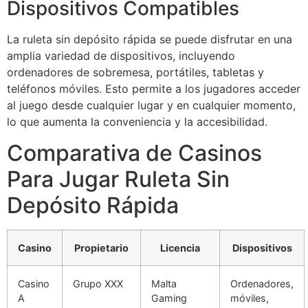
Dispositivos Compatibles
La ruleta sin depósito rápida se puede disfrutar en una
amplia variedad de dispositivos, incluyendo
ordenadores de sobremesa, portátiles, tabletas y
teléfonos móviles. Esto permite a los jugadores acceder
al juego desde cualquier lugar y en cualquier momento,
lo que aumenta la conveniencia y la accesibilidad.
Comparativa de Casinos
Para Jugar Ruleta Sin
Depósito Rápida
Casino
Propietario
Licencia
Dispositivos
Casino
Grupo XXX
Malta
Ordenadores,
A
Gaming
móviles,