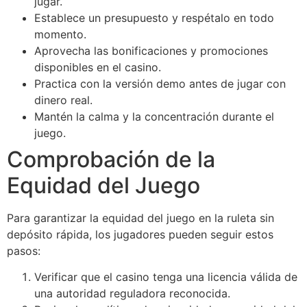
jugar.
Establece un presupuesto y respétalo en todo
momento.
Aprovecha las bonificaciones y promociones
disponibles en el casino.
Practica con la versión demo antes de jugar con
dinero real.
Mantén la calma y la concentración durante el
juego.
Comprobación de la
Equidad del Juego
Para garantizar la equidad del juego en la ruleta sin
depósito rápida, los jugadores pueden seguir estos
pasos:
Verificar que el casino tenga una licencia válida de
una autoridad reguladora reconocida.