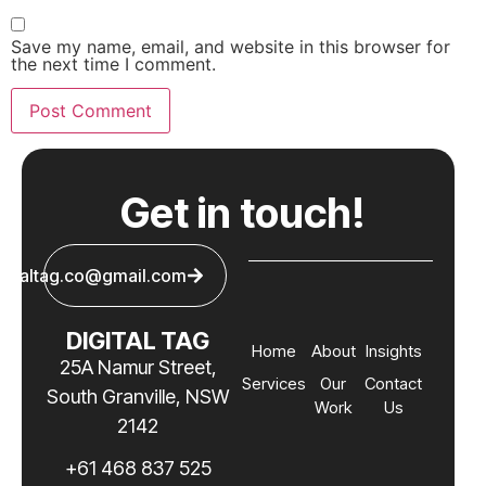
Save my name, email, and website in this browser for
the next time I comment.
Get in touch!
igitaltag.co@gmail.com
DIGITAL TAG
Home
About
Insights
25A Namur Street,
Services
Our
Contact
South Granville, NSW
Work
Us
2142
+61 468 837 525