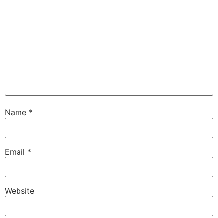
Name
*
Email
*
Website