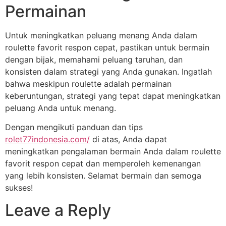
Permainan
Untuk meningkatkan peluang menang Anda dalam
roulette favorit respon cepat, pastikan untuk bermain
dengan bijak, memahami peluang taruhan, dan
konsisten dalam strategi yang Anda gunakan. Ingatlah
bahwa meskipun roulette adalah permainan
keberuntungan, strategi yang tepat dapat meningkatkan
peluang Anda untuk menang.
Dengan mengikuti panduan dan tips
rolet77indonesia.com/
di atas, Anda dapat
meningkatkan pengalaman bermain Anda dalam roulette
favorit respon cepat dan memperoleh kemenangan
yang lebih konsisten. Selamat bermain dan semoga
sukses!
Leave a Reply