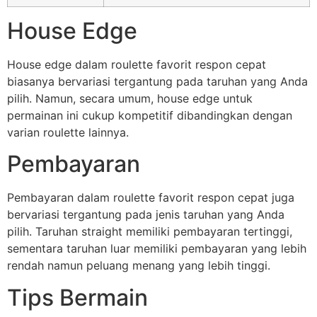
House Edge
House edge dalam roulette favorit respon cepat
biasanya bervariasi tergantung pada taruhan yang Anda
pilih. Namun, secara umum, house edge untuk
permainan ini cukup kompetitif dibandingkan dengan
varian roulette lainnya.
Pembayaran
Pembayaran dalam roulette favorit respon cepat juga
bervariasi tergantung pada jenis taruhan yang Anda
pilih. Taruhan straight memiliki pembayaran tertinggi,
sementara taruhan luar memiliki pembayaran yang lebih
rendah namun peluang menang yang lebih tinggi.
Tips Bermain