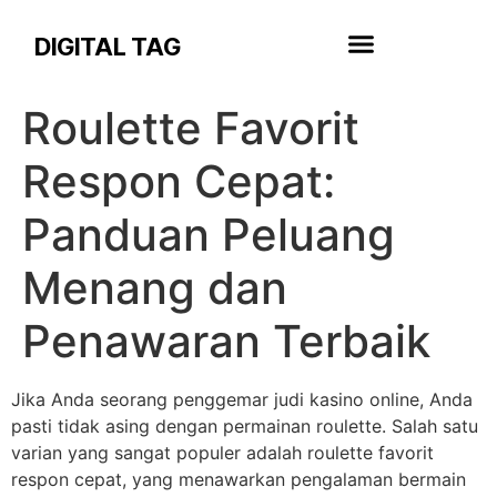
DIGITAL TAG
Roulette Favorit
Respon Cepat:
Panduan Peluang
Menang dan
Penawaran Terbaik
Jika Anda seorang penggemar judi kasino online, Anda
pasti tidak asing dengan permainan roulette. Salah satu
varian yang sangat populer adalah roulette favorit
respon cepat, yang menawarkan pengalaman bermain