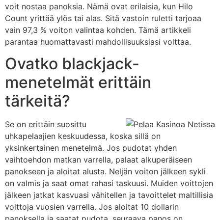
voit nostaa panoksia. Nämä ovat erilaisia, kun Hilo
Count yrittää ylös tai alas. Sitä vastoin ruletti tarjoaa
vain 97,3 % voiton valintaa kohden. Tämä artikkeli
parantaa huomattavasti mahdollisuuksiasi voittaa.
Ovatko blackjack-
menetelmät erittäin
tärkeitä?
Se on erittäin suosittu
uhkapelaajien keskuudessa, koska sillä on
yksinkertainen menetelmä. Jos pudotat yhden
vaihtoehdon matkan varrella, palaat alkuperäiseen
panokseen ja aloitat alusta. Neljän voiton jälkeen sykli
on valmis ja saat omat rahasi taskuusi. Muiden voittojen
jälkeen jatkat kasvuasi vähitellen ja tavoittelet maltillisia
voittoja vuosien varrella. Jos aloitat 10 dollarin
panoksella ja saatat pudota, seuraava panos on