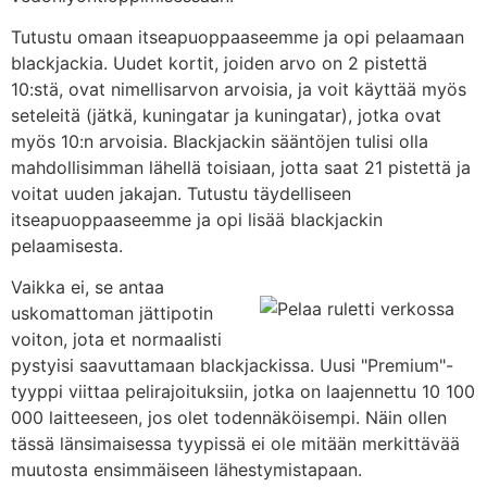
Tutustu omaan itseapuoppaaseemme ja opi pelaamaan
blackjackia. Uudet kortit, joiden arvo on 2 pistettä
10:stä, ovat nimellisarvon arvoisia, ja voit käyttää myös
seteleitä (jätkä, kuningatar ja kuningatar), jotka ovat
myös 10:n arvoisia. Blackjackin sääntöjen tulisi olla
mahdollisimman lähellä toisiaan, jotta saat 21 pistettä ja
voitat uuden jakajan. Tutustu täydelliseen
itseapuoppaaseemme ja opi lisää blackjackin
pelaamisesta.
Vaikka ei, se antaa
uskomattoman jättipotin
voiton, jota et normaalisti
pystyisi saavuttamaan blackjackissa. Uusi "Premium"-
tyyppi viittaa pelirajoituksiin, jotka on laajennettu 10 100
000 laitteeseen, jos olet todennäköisempi. Näin ollen
tässä länsimaisessa tyypissä ei ole mitään merkittävää
muutosta ensimmäiseen lähestymistapaan.