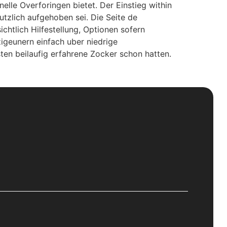
lle Overforingen bietet. Der Einstieg within
utzlich aufgehoben sei. Die Seite de
chtlich Hilfestellung, Optionen sofern
zigeunern einfach uber niedrige
ten beilaufig erfahrene Zocker schon hatten.