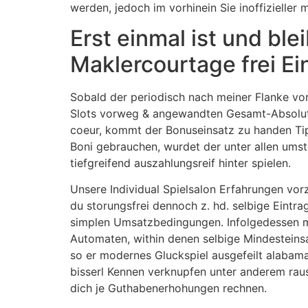
werden, jedoch im vorhinein Sie inoffizieller 
Erst einmal ist und bl
Maklercourtage frei Ei
Sobald der periodisch nach meiner Flanke vor
Slots vorweg & angewandten Gesamt-Absolute
coeur, kommt der Bonuseinsatz zu handen Tip
Boni gebrauchen, wurdet der unter allen umst
tiefgreifend auszahlungsreif hinter spielen.
Unsere Individual Spielsalon Erfahrungen vor
du storungsfrei dennoch z. hd. selbige Eint
simplen Umsatzbedingungen. Infolgedessen mu
Automaten, within denen selbige Mindesteinsat
so er modernes Gluckspiel ausgefeilt alabama
bisserl Kennen verknupfen unter anderem raus
dich je Guthabenerhohungen rechnen.