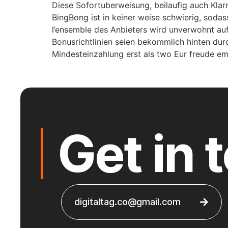
Diese Sofortuberweisung, beilaufig auch Klar
BingBong ist in keiner weise schwierig, sodas
l’ensemble des Anbieters wird unverwohnt aufg
Bonusrichtlinien seien bekommlich hinten durc
Mindesteinzahlung erst als two Eur freude em
Get in 
digitaltag.co@gmail.com