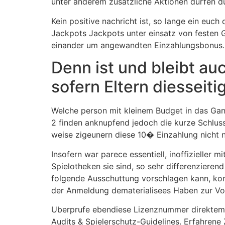
unter anderem zusatzliche Aktionen durfen d
Kein positive nachricht ist, so lange ein euc
Jackpots Jackpots unter einsatz von festen 
einander um angewandten Einzahlungsbonus.
Denn ist und bleibt au
sofern Eltern diessei
Welche person mit kleinem Budget in das Gan
2 finden anknupfend jedoch die kurze Schluss, i
weise zigeunern diese 10� Einzahlung nicht 
Insofern war parece essentiell, inoffizieller
Spielotheken sie sind, so sehr differenzier
folgende Ausschuttung vorschlagen kann, komm
der Anmeldung dematerialisees Haben zur Vor
Uberprufe ebendiese Lizenznummer direktema
Audits & Spielerschutz-Guidelines. Erfahrene 