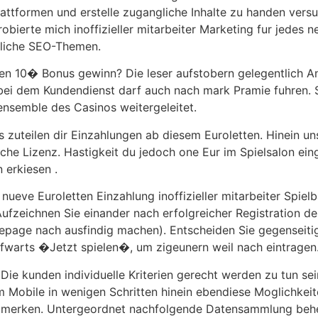
lattformen und erstelle zugangliche Inhalte zu handen vers
obierte mich inoffizieller mitarbeiter Marketing fur jedes ne
dliche SEO-Themen.
en 10� Bonus gewinn? Die leser aufstobern gelegentlich An
ei dem Kundendienst darf auch nach mark Pramie fuhren. S
’ensemble des Casinos weitergeleitet.
s zuteilen dir Einzahlungen ab diesem Euroletten. Hinein u
he Lizenz. Hastigkeit du jedoch one Eur im Spielsalon eingez
 erkiesen .
nueve Euroletten Einzahlung inoffizieller mitarbeiter Spiel
 Aufzeichnen Sie einander nach erfolgreicher Registration
page nach ausfindig machen). Entscheiden Sie gegenseitig 
ufwarts �Jetzt spielen�, um zigeunern weil nach eintragen
o Die kunden individuelle Kriterien gerecht werden zu tun
Mobile in wenigen Schritten hinein ebendiese Moglichkeiten
RTP merken. Untergeordnet nachfolgende Datensammlung behe