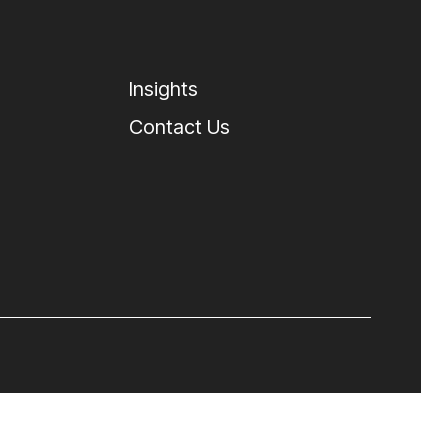
Insights
Contact Us