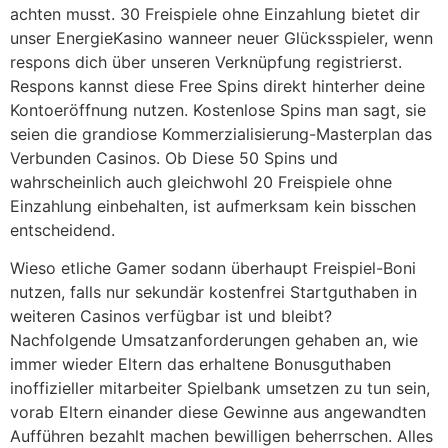
achten musst. 30 Freispiele ohne Einzahlung bietet dir
unser EnergieKasino wanneer neuer Glücksspieler, wenn
respons dich über unseren Verknüpfung registrierst.
Respons kannst diese Free Spins direkt hinterher deine
Kontoeröffnung nutzen. Kostenlose Spins man sagt, sie
seien die grandiose Kommerzialisierung-Masterplan das
Verbunden Casinos. Ob Diese 50 Spins und
wahrscheinlich auch gleichwohl 20 Freispiele ohne
Einzahlung einbehalten, ist aufmerksam kein bisschen
entscheidend.
Wieso etliche Gamer sodann überhaupt Freispiel-Boni
nutzen, falls nur sekundär kostenfrei Startguthaben in
weiteren Casinos verfügbar ist und bleibt?
Nachfolgende Umsatzanforderungen gehaben an, wie
immer wieder Eltern das erhaltene Bonusguthaben
inoffizieller mitarbeiter Spielbank umsetzen zu tun sein,
vorab Eltern einander diese Gewinne aus angewandten
Aufführen bezahlt machen bewilligen beherrschen. Alles