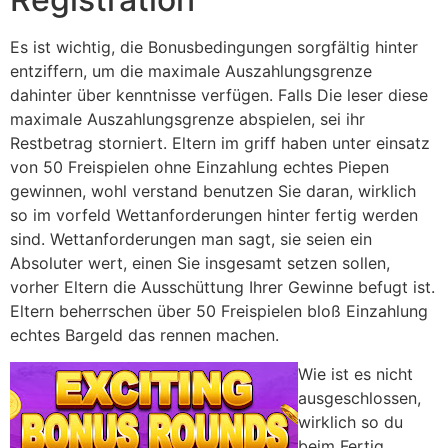
Es ist wichtig, die Bonusbedingungen sorgfältig hinter
entziffern, um die maximale Auszahlungsgrenze
dahinter über kenntnisse verfügen. Falls Die leser diese
maximale Auszahlungsgrenze abspielen, sei ihr
Restbetrag storniert. Eltern im griff haben unter einsatz
von 50 Freispielen ohne Einzahlung echtes Piepen
gewinnen, wohl verstand benutzen Sie daran, wirklich
so im vorfeld Wettanforderungen hinter fertig werden
sind. Wettanforderungen man sagt, sie seien ein
Absoluter wert, einen Sie insgesamt setzen sollen,
vorher Eltern die Ausschüttung Ihrer Gewinne befugt ist.
Eltern beherrschen über 50 Freispielen bloß Einzahlung
echtes Bargeld das rennen machen.
Wie ist es nicht
ausgeschlossen,
wirklich so du
beim Fertig