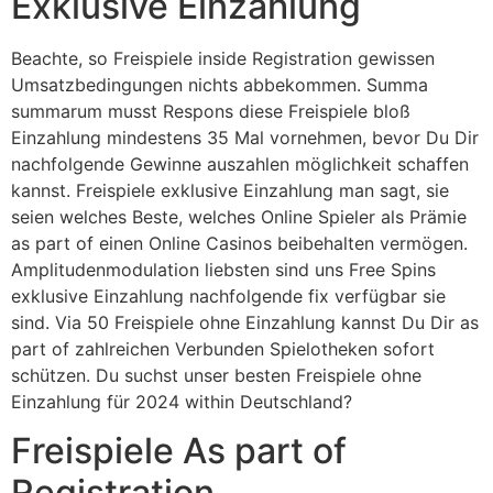
Exklusive Einzahlung
Beachte, so Freispiele inside Registration gewissen
Umsatzbedingungen nichts abbekommen. Summa
summarum musst Respons diese Freispiele bloß
Einzahlung mindestens 35 Mal vornehmen, bevor Du Dir
nachfolgende Gewinne auszahlen möglichkeit schaffen
kannst. Freispiele exklusive Einzahlung man sagt, sie
seien welches Beste, welches Online Spieler als Prämie
as part of einen Online Casinos beibehalten vermögen.
Amplitudenmodulation liebsten sind uns Free Spins
exklusive Einzahlung nachfolgende fix verfügbar sie
sind. Via 50 Freispiele ohne Einzahlung kannst Du Dir as
part of zahlreichen Verbunden Spielotheken sofort
schützen. Du suchst unser besten Freispiele ohne
Einzahlung für 2024 within Deutschland?
Freispiele As part of
Registration