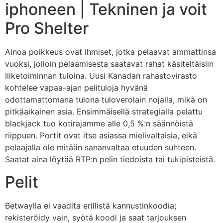
iphoneen | Tekninen ja voit
Pro Shelter
Ainoa poikkeus ovat ihmiset, jotka pelaavat ammattinsa
vuoksi, jolloin pelaamisesta saatavat rahat käsiteltäisiin
liiketoiminnan tuloina. Uusi Kanadan rahastovirasto
kohtelee vapaa-ajan pelituloja hyvänä
odottamattomana tulona tuloverolain nojalla, mikä on
pitkäaikainen asia. Ensimmäisellä strategialla pelattu
blackjack tuo kotirajamme alle 0,5 %:n säännöistä
riippuen. Portit ovat itse asiassa mielivaltaisia, eikä
pelaajalla ole mitään sananvaltaa etuuden suhteen.
Saatat aina löytää RTP:n pelin tiedoista tai tukipisteistä.
Pelit
Betwaylla ei vaadita erillistä kannustinkoodia;
rekisteröidy vain, syötä koodi ja saat tarjouksen