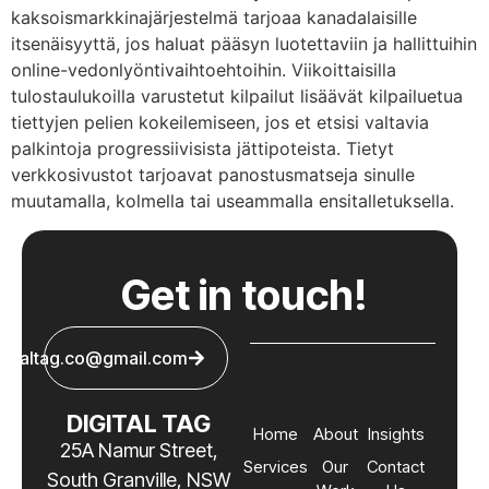
kaksoismarkkinajärjestelmä tarjoaa kanadalaisille
itsenäisyyttä, jos haluat pääsyn luotettaviin ja hallittuihin
online-vedonlyöntivaihtoehtoihin. Viikoittaisilla
tulostaulukoilla varustetut kilpailut lisäävät kilpailuetua
tiettyjen pelien kokeilemiseen, jos et etsisi valtavia
palkintoja progressiivisista jättipoteista. Tietyt
verkkosivustot tarjoavat panostusmatseja sinulle
muutamalla, kolmella tai useammalla ensitalletuksella.
Get in touch!
igitaltag.co@gmail.com
DIGITAL TAG
Home
About
Insights
25A Namur Street,
Services
Our
Contact
South Granville, NSW