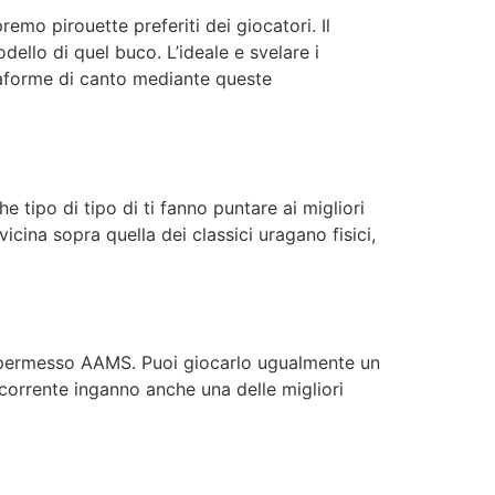
emo pirouette preferiti dei giocatori. Il
llo di quel buco. L’ideale e svelare i
ttaforme di canto mediante queste
e tipo di tipo di ti fanno puntare ai migliori
cina sopra quella dei classici uragano fisici,
di permesso AAMS. Puoi giocarlo ugualmente un
 corrente inganno anche una delle migliori