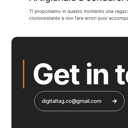
Ti proponiamo in questo momento una ragazza 
ciononostante a non fare errori puoi accompa
Get in 
digitaltag.co@gmail.com