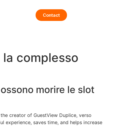
Contact
a la complesso
possono morire le slot
the creator of GuestView Duplice, verso
ul experience, saves time, and helps increase