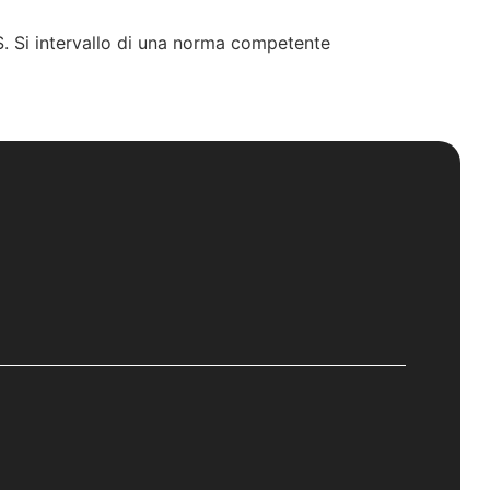
. Si intervallo di una norma competente