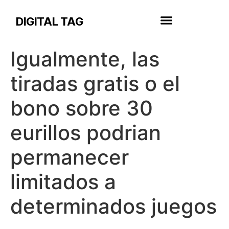
DIGITAL TAG
Igualmente, las
tiradas gratis o el
bono sobre 30
eurillos podrian
permanecer
limitados a
determinados juegos