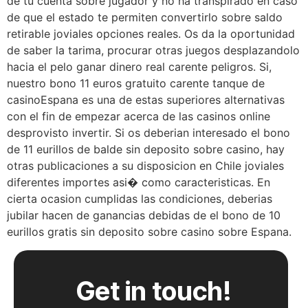
de tu cuenta sobre jugador y no ha transpirado en caso
de que el estado te permiten convertirlo sobre saldo
retirable joviales opciones reales. Os da la oportunidad
de saber la tarima, procurar otras juegos desplazandolo
hacia el pelo ganar dinero real carente peligros. Si,
nuestro bono 11 euros gratuito carente tanque de
casinoEspana es una de estas superiores alternativas
con el fin de empezar acerca de las casinos online
desprovisto invertir. Si os deberian interesado el bono
de 11 eurillos de balde sin deposito sobre casino, hay
otras publicaciones a su disposicion en Chile joviales
diferentes importes asi� como caracteristicas. En
cierta ocasion cumplidas las condiciones, deberias
jubilar hacen de ganancias debidas de el bono de 10
eurillos gratis sin deposito sobre casino sobre Espana.
Get in touch!