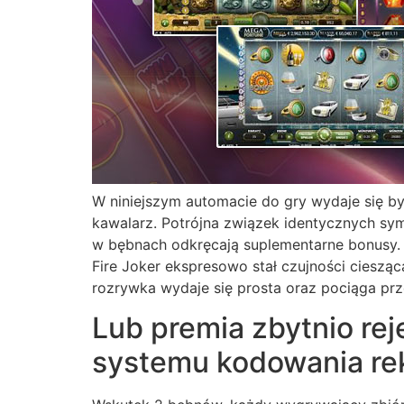
W niniejszym automacie do gry wydaje się być
kawalarz. Potrójna związek identycznych sym
w bębnach odkręcają suplementarne bonusy. 
Fire Joker ekspresowo stał czujności ciesząc
rozrywka wydaje się prosta oraz pociąga prz
Lub premia zbytnio re
systemu kodowania r