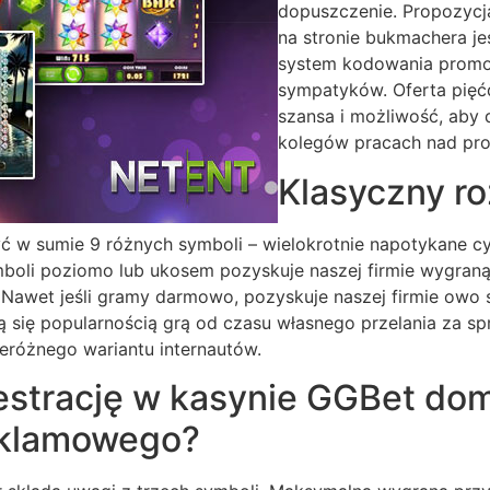
dopuszczenie. Propozycja 
na stronie bukmachera j
system kodowania promoc
sympatyków. Oferta pięćd
szansa i możliwość, aby
kolegów pracach nad prod
Klasyczny r
 w sumie 9 różnych symboli – wielokrotnie napotykane cytr
boli poziomo lub ukosem pozyskuje naszej firmie wygraną
Nawet jeśli gramy darmowo, pozyskuje naszej firmie owo s
ą się popularnością grą od czasu własnego przelania za spr
eróżnego wariantu internautów.
jestrację w kasynie GGBet dom
eklamowego?