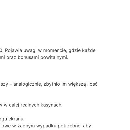
10. Pojawia uwagi w momencie, gdzie każde
mi oraz bonusami powitalnymi.
 – analogicznie, zbytnio im większą ilość
 w całej realnych kasynach.
ogu ekranu.
jest owe w żadnym wypadku potrzebne, aby