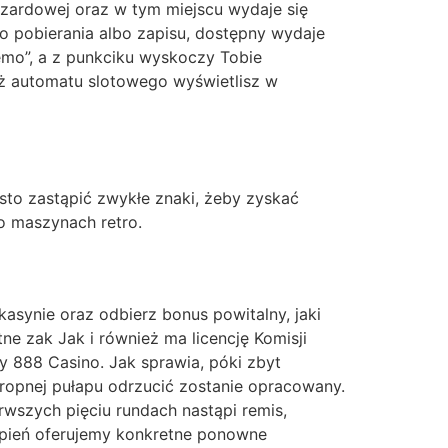
azardowej oraz w tym miejscu wydaje się
o pobierania albo zapisu, dostępny wydaje
mo”, a z punkciku wyskoczy Tobie
goż automatu slotowego wyświetlisz w
sto zastąpić zwykłe znaki, żeby zyskać
o maszynach retro.
kasynie oraz odbierz bonus powitalny, jaki
e zak Jak i również ma licencję Komisji
 888 Casino. Jak sprawia, póki zbyt
opnej pułapu odrzucić zostanie opracowany.
wszych pięciu rundach nastąpi remis,
ąpień oferujemy konkretne ponowne