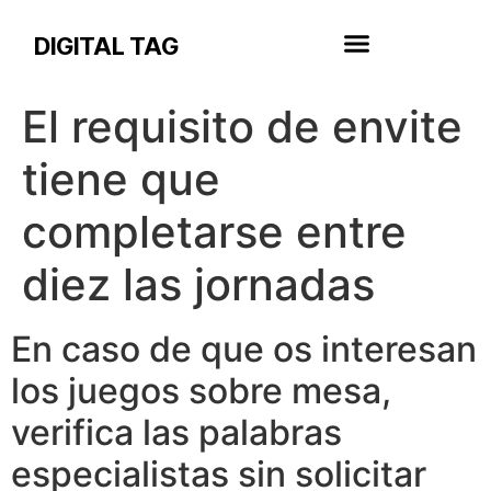
DIGITAL TAG
El requisito de envite
tiene que
completarse entre
diez las jornadas
En caso de que os interesan
los juegos sobre mesa,
verifica las palabras
especialistas sin solicitar