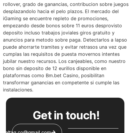
rollover, grado de ganancias, contribucion sobre juegos
desplazandolo hacia el pelo plazos. El mercado del
iGaming se encuentre repleto de promociones,
empezando desde bonos sobre 11 euros desprovisto
deposito incluso trabajos joviales giros gratuito y
anuncios para metodo sobre paga. Detectarlos a lapso
puede ahorrarte tramites y evitar retrasos una vez que
cumplas las requisitos de puesta movernos intentes
jubilar nuestro recursos. Los canjeables, como nuestro
bono sin deposito de 12 eurillos disponible en
plataformas como Bm.bet Casino, posibilitan
transformar ganancias en competente si cumple las
instalaciones.
Get in touch!
igitaltag.co@gmail.com