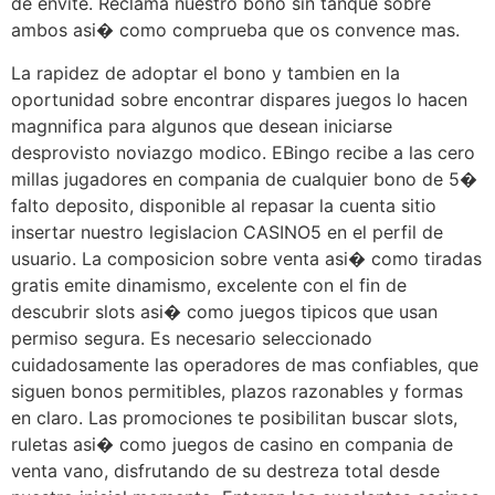
de envite. Reclama nuestro bono sin tanque sobre
ambos asi� como comprueba que os convence mas.
La rapidez de adoptar el bono y tambien en la
oportunidad sobre encontrar dispares juegos lo hacen
magnnifica para algunos que desean iniciarse
desprovisto noviazgo modico. EBingo recibe a las cero
millas jugadores en compania de cualquier bono de 5�
falto deposito, disponible al repasar la cuenta sitio
insertar nuestro legislacion CASINO5 en el perfil de
usuario. La composicion sobre venta asi� como tiradas
gratis emite dinamismo, excelente con el fin de
descubrir slots asi� como juegos tipicos que usan
permiso segura. Es necesario seleccionado
cuidadosamente las operadores de mas confiables, que
siguen bonos permitibles, plazos razonables y formas
en claro. Las promociones te posibilitan buscar slots,
ruletas asi� como juegos de casino en compania de
venta vano, disfrutando de su destreza total desde