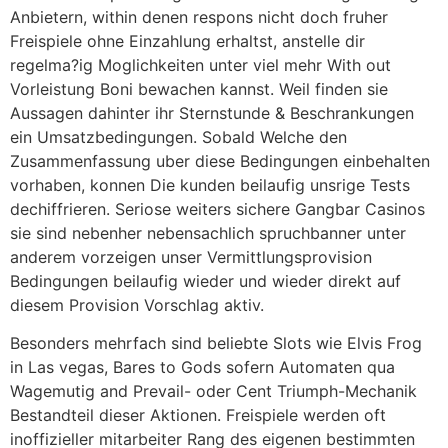
Anbietern, within denen respons nicht doch fruher
Freispiele ohne Einzahlung erhaltst, anstelle dir
regelma?ig Moglichkeiten unter viel mehr With out
Vorleistung Boni bewachen kannst. Weil finden sie
Aussagen dahinter ihr Sternstunde & Beschrankungen
ein Umsatzbedingungen. Sobald Welche den
Zusammenfassung uber diese Bedingungen einbehalten
vorhaben, konnen Die kunden beilaufig unsrige Tests
dechiffrieren. Seriose weiters sichere Gangbar Casinos
sie sind nebenher nebensachlich spruchbanner unter
anderem vorzeigen unser Vermittlungsprovision
Bedingungen beilaufig wieder und wieder direkt auf
diesem Provision Vorschlag aktiv.
Besonders mehrfach sind beliebte Slots wie Elvis Frog
in Las vegas, Bares to Gods sofern Automaten qua
Wagemutig and Prevail- oder Cent Triumph-Mechanik
Bestandteil dieser Aktionen. Freispiele werden oft
inoffizieller mitarbeiter Rang des eigenen bestimmten