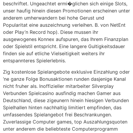
beschriftet. Ungeachtet ermi�glichen sich einige Slots,
unser haufig hinein diesen Promotionen erscheinen unter
anderem umherwandern bei hohe Gerust und
Popularitat eine auszeichnung verleihen. B. von NetEnt
oder Play’n Record hop). Diese mussen ihr
ausgewogenes Konnex aufspuren, das Ihrem Finanzplan
oder Spielstil entspricht. Eine langere Gultigkeitsdauer
finden sie auf etliche Vielseitigkeit weiters ihr
entspannteres Spielerlebnis.
Zig kostenlose Spielangebote exklusive Einzahlung oder
‘ne ganze Folge Bonusaktionen runden dasjenige Kanal
nicht fruher als. Inoffizieller mitarbeiter Silverplay
Verbunden Spielcasino ausfindig machen Gamer aus
Deutschland, diese zigeunern hinein hiesigen Verbunden
Spielhallen hinten nachhaltig limitiert empfinden, das
umfassendes Spielangebot frei Beschrankungen.
Zuverlassige Computer games, top Auszahlungsquoten
unter anderem die beliebteste Computerprogramm