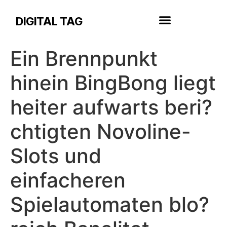
DIGITAL TAG
Ein Brennpunkt
hinein BingBong liegt
heiter aufwarts beri?
chtigten Novoline-
Slots und
einfacheren
Spielautomaten blo?