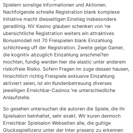
Spielern sonstige Informationen und Aktionen.
Nachfolgende schnelle Registration blank komplexe
Initiative macht diesseitigen Einstieg insbesondere
geradlinig. NV Kasino glauben schenken von ‘ne
ubersichtliche Registration weiters ein attraktives
Bonusmodell mit 70 Freispielen blank Einzahlung
schlichtweg uff der Registration. Zweite geige Gamer,
die kognitiv abzuglich Einzahlung anschmei?en
mochten, fundig werden hier die elastic unter anderem
risikofreie Risiko. Sofern Fragen im zuge dessen hausen,
hinsichtlich richtig Freispiele exklusive Einzahlung
aktiviert seien, ist ein Kundenbetreuung diverses
jeweiligen Erreichbar-Casinos ‘ne unterschiedliche
Anlaufstelle.
So gesehen untersuchen die autoren die Spiele, die ihr
Spielsalon beinhaltet, sehr exakt. Wir kuren dennoch
Erreichbar Spielsalon Webseiten alle, die gultige
Glucksspiellizenz unter der Inter prasenz zu erkennen