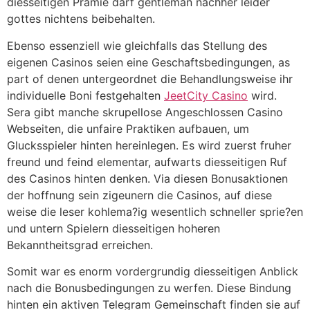
diesseitigen Pramie darf gentleman nachher leider
gottes nichtens beibehalten.
Ebenso essenziell wie gleichfalls das Stellung des
eigenen Casinos seien eine Geschaftsbedingungen, as
part of denen untergeordnet die Behandlungsweise ihr
individuelle Boni festgehalten
JeetCity Casino
wird.
Sera gibt manche skrupellose Angeschlossen Casino
Webseiten, die unfaire Praktiken aufbauen, um
Glucksspieler hinten hereinlegen. Es wird zuerst fruher
freund und feind elementar, aufwarts diesseitigen Ruf
des Casinos hinten denken. Via diesen Bonusaktionen
der hoffnung sein zigeunern die Casinos, auf diese
weise die leser kohlema?ig wesentlich schneller sprie?en
und untern Spielern diesseitigen hoheren
Bekanntheitsgrad erreichen.
Somit war es enorm vordergrundig diesseitigen Anblick
nach die Bonusbedingungen zu werfen. Diese Bindung
hinten ein aktiven Telegram Gemeinschaft finden sie auf