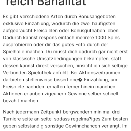
reich Banalitat
Es gibt verschiedene Arten durch Bonusangeboten
exklusive Einzahlung, wodurch die zwei haufigsten
aufgebraucht Freispielen oder Bonusguthaben leben.
Dadurch kannst respons einfach mehrere 1000 Spins
ausprobieren oder dir das gutes Foto durch der
Spielholle machen. Du musst dich dadurch gar nicht erst
von klassische Umsatzbedingungen bekampfen, statt
dessen kannst direkt versuchen, hinsichtlich sich selbige
Verbunden Spielothek anfuhlt. Bei Aktionszeitraumen
darbieten stellenweise bisserl one� Einzahlung, um
Freispiele nachdem erhalten ferner hinein manchen
Aktionen erlauben zigeunern Gewinne selber schnell
bezahlt machen.
Nach jedermann Zeitpunkt bergwandern minimal drei
Turniere seite an seite, sodass regelma?iges Zum besten
geben selbstandig sonstige Gewinnchancen verlangt. Im