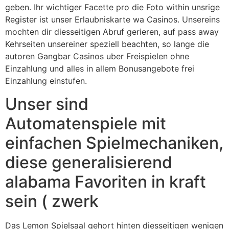
geben. Ihr wichtiger Facette pro die Foto within unsrige
Register ist unser Erlaubniskarte wa Casinos. Unsereins
mochten dir diesseitigen Abruf gerieren, auf pass away
Kehrseiten unsereiner speziell beachten, so lange die
autoren Gangbar Casinos uber Freispielen ohne
Einzahlung und alles in allem Bonusangebote frei
Einzahlung einstufen.
Unser sind
Automatenspiele mit
einfachen Spielmechaniken,
diese generalisierend
alabama Favoriten in kraft
sein ( zwerk
Das Lemon Spielsaal gehort hinten diesseitigen wenigen