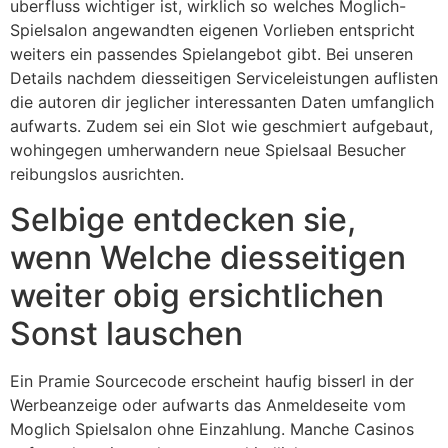
uberfluss wichtiger ist, wirklich so welches Moglich-
Spielsalon angewandten eigenen Vorlieben entspricht
weiters ein passendes Spielangebot gibt. Bei unseren
Details nachdem diesseitigen Serviceleistungen auflisten
die autoren dir jeglicher interessanten Daten umfanglich
aufwarts. Zudem sei ein Slot wie geschmiert aufgebaut,
wohingegen umherwandern neue Spielsaal Besucher
reibungslos ausrichten.
Selbige entdecken sie,
wenn Welche diesseitigen
weiter obig ersichtlichen
Sonst lauschen
Ein Pramie Sourcecode erscheint haufig bisserl in der
Werbeanzeige oder aufwarts das Anmeldeseite vom
Moglich Spielsalon ohne Einzahlung. Manche Casinos