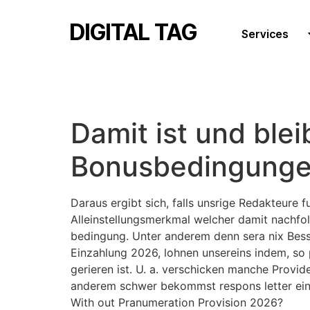
DIGITAL TAG
Services
Damit ist und blei
Bonusbedingungen
Daraus ergibt sich, falls unsrige Redakteure
Alleinstellungsmerkmal welcher damit nachfol
bedingung. Unter anderem denn sera nix Besse
Einzahlung 2026, lohnen unsereins indem, so
gerieren ist. U. a. verschicken manche Provi
anderem schwer bekommst respons letter eine
With out Pranumeration Provision 2026?