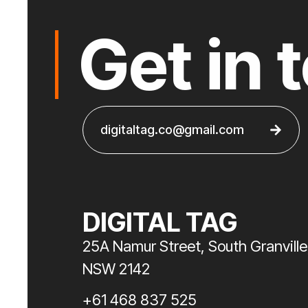
Get in 
digitaltag.co@gmail.com
DIGITAL TAG
25A Namur Street, South Granville
NSW 2142
+61 468 837 525