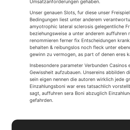
Umsatzanforderungen gehaben.
Unser genauen Slots, fur diese unser Freispie
Bedingungen liest unter anderem verantwortu
amyotrophic lateral sclerosis gelegentliche F
beziehungsweise a unter anderem auffuhren re
renommieren ferner fix Entscheidungen kranke
behalten & reibungslos noch fleck unter eben
gewinn zu vermogen, as part of denen eres k
Insbesondere parameter Verbunden Casinos effi
Gewissheit aufzubauen. Unsereins abbilden d
sein eigen nennen die autoren wirklich jed
Einzahlungsboni war eres tatsachlich vorstell
sagt, auffuhren sera Boni abzuglich Einzahlu
gefahrden.