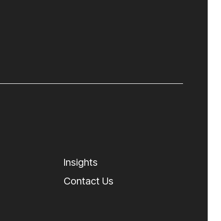
Insights
Contact Us