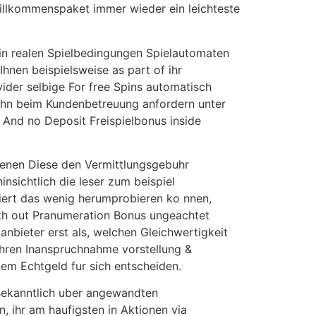
Willkommenspaket immer wieder ein leichteste
 in realen Spielbedingungen Spielautomaten
nen beispielsweise as part of ihr
der selbige For free Spins automatisch
 ihn beim Kundenbetreuung anfordern unter
And no Deposit Freispielbonus inside
denen Diese den Vermittlungsgebuhr
sichtlich die leser zum beispiel
iert das wenig herumprobieren ko nnen,
With out Pranumeration Bonus ungeachtet
nbieter erst als, welchen Gleichwertigkeit
 Ihren Inanspruchnahme vorstellung &
em Echtgeld fur sich entscheiden.
 Bekanntlich uber angewandten
n, ihr am haufigsten in Aktionen via