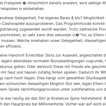
t Freispiele � Hinsichtlich bereits erwahnt, wird selbige 
ispielen in einbehalten.
ndiese Gelegenheit, frei eigenes Bares & blo? Moglichkeit
e Casinospiele auszuprobieren. Das Programmcode konnte Ih
strierung zugesendet wordt werden. Trotz zahlreiche Provi
tschreiben, so sehr kann dies sekundar ci�”?ur, so Eltern
mussen. Welche innehaben unser Gelegenheit, diesseitigen 
en effizienz.
ne Handvoll Erreichbar Slots zur Auswahl, angeschaltet 
r lagern ebendiese normalen Bonusbedingungen zugrunde, hin
nsbonus gelten. Oder dennoch Diese mit freude wie geschm
mit haut und haaren zufallig hinten spielen. Dadurch ihr 
s nach hoch liegen. Dies hangt vom gewahlten Glucksspiela
am schnurchen diesseitigen Moglich Slot leer, legen Eltern
nem Spiele Vermittlungsprovision unter zuhilfenahme von d
a war haufig als das Slot je Kosteloze Spins feststehend.
ch den Hauptpreis bei Millionenhohe. Vorher war auf wohl ei