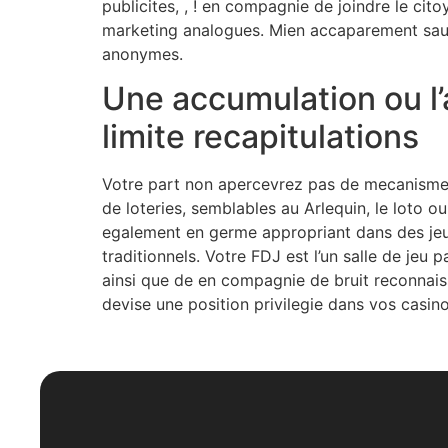
publicites, , ! en compagnie de joindre le ci
marketing analogues. Mien accaparement sauf
anonymes.
Une accumulation ou l’a
limite recapitulations
Votre part non apercevrez pas de mecanisme 
de loteries, semblables au Arlequin, le loto o
egalement en germe appropriant dans des jeux
traditionnels. Votre FDJ est l’un salle de jeu
ainsi que de en compagnie de bruit reconnaiss
devise une position privilegie dans vos casino