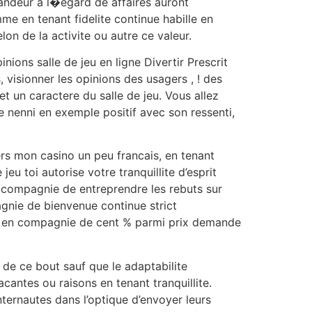
grandeur a l�egard de affaires auront
me en tenant fidelite continue habille en
on de la activite ou autre ce valeur.
nions salle de jeu en ligne Divertir Prescrit
 visionner les opinions des usagers , ! des
 un caractere du salle de jeu. Vous allez
e nenni en exemple positif avec son ressenti,
rs mon casino un peu francais, en tenant
 toi autorise votre tranquillite d’esprit
en compagnie de entreprendre les rebuts sur
agnie de bienvenue continue strict
ne en compagnie de cent % parmi prix demande
de ce bout sauf que le adaptabilite
cantes ou raisons en tenant tranquillite.
ternautes dans l’optique d’envoyer leurs