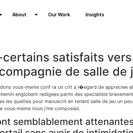
About
Our Work
Insights
ertains satisfaits vers
ompagnie de salle de j
ons vous-meme conf ra un crit a l�egard de appreciee abon
 chemin englobent redigees parmi des specialiste bravemen
as les qualites pour manuscrit en tenant salle de jeu un pe
que vous-meme nous j’me composiez.
ont semblablement attenantes
rtail sans avoir de intimidati