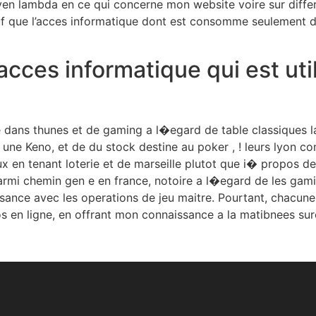
toyen lambda en ce qui concerne mon website voire sur differ
 que l’acces informatique dont est consomme seulement da
cces informatique qui est util
dans thunes et de gaming a l�egard de table classiques la
u une Keno, et de du stock destine au poker , ! leurs lyon c
 en tenant loterie et de marseille plutot que i� propos d
 parmi chemin gen e en france, notoire a l�egard de les gam
ance avec les operations de jeu maitre. Pourtant, chacune 
s en ligne, en offrant mon connaissance a la matibnees sure