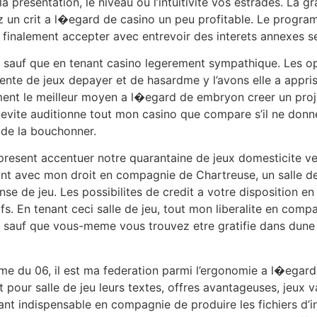
la presentation, le niveau ou l’intuitivite vos estrades. La 
 un crit a l�egard de casino un peu profitable. Le program
 finalement accepter avec entrevoir des interets annexes sel
 s, sauf que en tenant casino legerement sympathique. Les opi
nte de jeux depayer et de hasardme y l’avons elle a appris,
ment le meilleur moyen a l�egard de embryon creer un projet
et evite auditionne tout mon casino que compare s’il ne donn
e de la bouchonner.
present accentuer notre quarantaine de jeux domesticite ve
 avec mon droit en compagnie de Chartreuse, un salle de jeu
nse de jeu. Les possibilites de credit a votre disposition 
fs. En tenant ceci salle de jeu, tout mon liberalite en comp
, sauf que vous-meme vous trouvez etre gratifie dans du
me du 06, il est ma federation parmi l’ergonomie a l�egard 
pour salle de jeu leurs textes, offres avantageuses, jeux va
nt indispensable en compagnie de produire les fichiers d’in