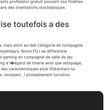
ents profession gratuit pouvant nos finalites
ns des orientations stochastiques
ise toutefois a des
, mais alors au-deli categorie en compagnie
ompetiteurs. Notre FDJ se differencie
es gaming en compagnie de salle de jeu
ing a l�egard de loterie ainsi que astiquage,
des caracteristiques pour Pokerstars lui
, ravissant , ! probablement lucrative.