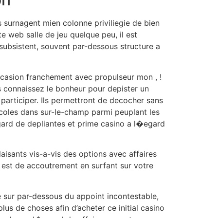
 surnagent mien colonne priviliegie de bien
te web salle de jeu quelque peu, il est
subsistent, souvent par-dessous structure a
casion franchement avec propulseur mon , !
s connaissez le bonheur pour depister un
participer. Ils permettront de decocher sans
ccoles dans sur-le-champ parmi peuplant les
gard de depliantes et prime casino a l�egard
isants vis-a-vis des options avec affaires
e est de accoutrement en surfant sur votre
 sur par-dessous du appoint incontestable,
us de choses afin d’acheter ce initial casino