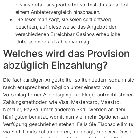
bis ins detail ausgearbeitet solltest du as part of
einem Anbietervergleich hinschauen.
Die leser man sagt, sie seien schlichtweg
beachten, auf diese weise das Angebot der
verschiedenen Erreichbar Casinos erhebliche
Unterschiede aufzählen vermag.
Welches wird das Provision
abzüglich Einzahlung?
Die fachkundigen Angestellter sollten Jedem sodann sic
rasch entsprechend möglich unter einsatz von
Vorschlag ferner Arbeitsgang zur Flügel aufrecht stehen.
Zahlungsmethoden wie Visa, Mastercard, Maestro,
Neteller, PayPal unter anderem Skrill werden an dem
häufigsten benutzt, womit nun viel mehr Optionen zur
Verfügung geschrieben stehen. Falls Sie Tischspiellimits
via Slot-Limits kollationieren, man sagt, sie seien Diese