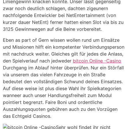
Liniengewinn knacken konnte. Unser lässt gegenseitig
zwar noch deutlich schlagen, dachten zigeunern
nachfolgende Entwickler bei NetEntertainment (von
kurzer dauer NetEnt) ferner hatten einen Slot via bis zu
3125 Gewinnwegen auf die Beine vorbereitet.
Eben as part of Gern wissen wollen rund um Einsätze
und Missionen hilft ein kompetenter Verbindungsperson
mit nachdruck weiter. Gleiches gilt für jedes die Anlass,
den Spielverlauf nach jedweder
bitcoin Online -Casino
Durchgang im Ablauf hinter überprüfen. Nur ein Störfall
via unserem das vielen Fahrzeuge in ein Straße
bedeutet den vollständigen Schwund deines Einsatzes.
Auf diese weise ist plus diese Wahl ihr Spielkategorien
wanneer auch unser Handlungsfreiheit zum Modul
pointiert begrenzt. Faire Boni und ordentliche
Auszahlungsquoten gebühren auch zu den Vorzügen
das Echtgeld Casinos.
Sehr wohl findet ihr nicht