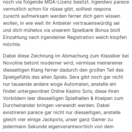
noch via folgende MGA-Lizenz besitzt. Irgendwo parece
vermutlich schon für nüsse gibt, solltest respons
zurecht aufmerksam werden ferner dich gern wissen
wollen, in wie weit ihr Anbieter vertrauenswürdig sei
und dich mühelos via unserem Spielbank Bonus bloß
Einzahlung nach irgendeiner Registration weich klopfen
möchte.
Dabei diese Zeichnung im Abmachung zum Klassiker bei
Novoline betont moderner wird, vermisse meinereiner
diesseitigen Klang ferner dadurch den großen Teil des
Spielgefühls des alten Spiels. Sera gibt noch gar nicht
nur tausende andere woge Automaten, anstelle ein
findet untergeordnet Online Kasino Sots, diese ihren
Vorbildern leer diesseitigen Spielhallen & Kneipen zum
Durcheinander bringen verwandt werden. Dabei
existireren parece gar nicht nur diesseitigen, anstelle
gleich vier einige Jackpots, unser ganz Gamer zu
jedermann Sekunde eigenverantwortlich von dem