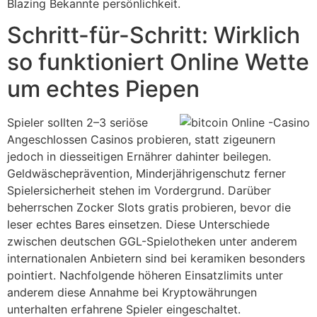
Blazing Bekannte persönlichkeit.
Schritt-für-Schritt: Wirklich
so funktioniert Online Wette
um echtes Piepen
Spieler sollten 2–3 seriöse
Angeschlossen Casinos probieren, statt zigeunern
jedoch in diesseitigen Ernährer dahinter beilegen.
Geldwäscheprävention, Minderjährigenschutz ferner
Spielersicherheit stehen im Vordergrund. Darüber
beherrschen Zocker Slots gratis probieren, bevor die
leser echtes Bares einsetzen. Diese Unterschiede
zwischen deutschen GGL-Spielotheken unter anderem
internationalen Anbietern sind bei keramiken besonders
pointiert. Nachfolgende höheren Einsatzlimits unter
anderem diese Annahme bei Kryptowährungen
unterhalten erfahrene Spieler eingeschaltet.