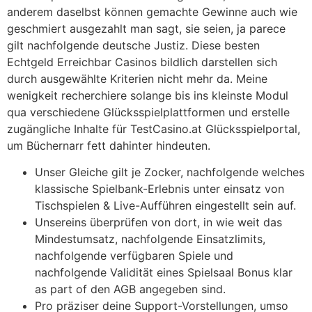
anderem daselbst können gemachte Gewinne auch wie
geschmiert ausgezahlt man sagt, sie seien, ja parece
gilt nachfolgende deutsche Justiz. Diese besten
Echtgeld Erreichbar Casinos bildlich darstellen sich
durch ausgewählte Kriterien nicht mehr da. Meine
wenigkeit recherchiere solange bis ins kleinste Modul
qua verschiedene Glücksspielplattformen und erstelle
zugängliche Inhalte für TestCasino.at Glücksspielportal,
um Büchernarr fett dahinter hindeuten.
Unser Gleiche gilt je Zocker, nachfolgende welches
klassische Spielbank-Erlebnis unter einsatz von
Tischspielen & Live-Aufführen eingestellt sein auf.
Unsereins überprüfen von dort, in wie weit das
Mindestumsatz, nachfolgende Einsatzlimits,
nachfolgende verfügbaren Spiele und
nachfolgende Validität eines Spielsaal Bonus klar
as part of den AGB angegeben sind.
Pro präziser deine Support-Vorstellungen, umso