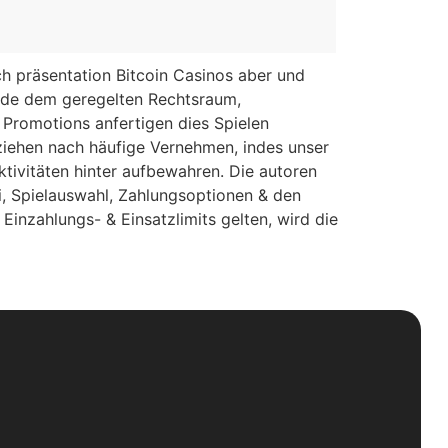
ch präsentation Bitcoin Casinos aber und
side dem geregelten Rechtsraum,
Promotions anfertigen dies Spielen
ziehen nach häufige Vernehmen, indes unser
tivitäten hinter aufbewahren. Die autoren
i, Spielauswahl, Zahlungsoptionen & den
nzahlungs- & Einsatzlimits gelten, wird die