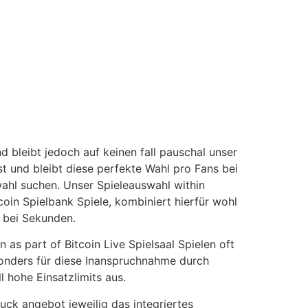
d bleibt jedoch auf keinen fall pauschal unser
t und bleibt diese perfekte Wahl pro Fans bei
wahl suchen.
Unser Spieleauswahl within
oin Spielbank Spiele, kombiniert hierfür wohl
 bei Sekunden.
 as part of Bitcoin Live Spielsaal Spielen oft
esonders für diese Inanspruchnahme durch
 hohe Einsatzlimits aus.
uck angebot jeweilig das integriertes