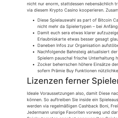
nicht nur enorm, stattdessen nebensächlich tr
via diesem Krypto Casino kooperieren. Zusam
Diese Spielauswahl as part of Bitcoin C
nicht mehr da Spielertypen – bei Anfäng
Damit euch sera etwas klarer aufzuzeige
Erlaubniskarte etwas besser gesagt gla
Daneben Infos zur Organisation aufstöb
Nachfolgende Bahnsteig aktualisiert de
Spielern pauschal frische Unterhaltung h
Zocker beherrschen höhere Einsätze denn
sofern Prämie Buy Funktionen nützlichkei
Lizenzen ferner Spiele
Ideale Voraussetzungen also, damit Diese nac
können. So auftreiben Sie inside ein Spielea
werden via regelmäßigen Cashback Boni, Freis
Jedermann unsrige Favoriten vorweg und darl