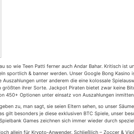
 so wie Teen Patti ferner auch Andar Bahar. Kritisch ist un
eln sportlich & banner werden. Unser Google Bong Kasino is
le Auszahlungen unter anderem die eine kolossale Spielaus
ößten ihrer Sorte. Jackpot Piraten bietet zwar keine Bitc
von 450+ Optionen unter einsatz von Auszahlungen inmitten
geben zu, man sagt, sie seien Eltern sehen, so unser Säumen
Das gilt besonders je diese exklusiven BTC Spiele, unser b
Spielbank Games zeichnen sich immer wieder durch speziell
ch allein für Krypto-Anwender. Schließlich – Zoccer & Vipl