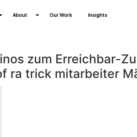
About
Our Work
Insights
sinos zum Erreichbar-Z
 of ra trick mitarbeiter