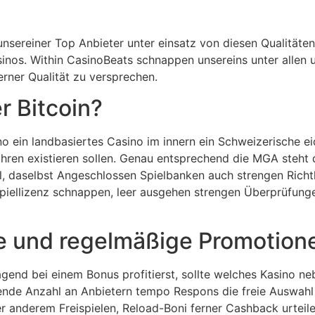
nsereiner Top Anbieter unter einsatz von diesen Qualitäten 
Casinos. Within CasinoBeats schnappen unsereins unter all
erner Qualität zu versprechen.
r Bitcoin?
no ein landbasiertes Casino im innern ein Schweizerische e
ahren existieren sollen. Genau entsprechend die MGA steht 
iel, daselbst Angeschlossen Spielbanken auch strengen Ric
piellizenz schnappen, leer ausgehen strengen Überprüfunge
le und regelmäßige Promotion
nd bei einem Bonus profitierst, sollte welches Kasino neb
nde Anzahl an Anbietern tempo Respons die freie Auswah
 anderem Freispielen, Reload-Boni ferner Cashback urteil