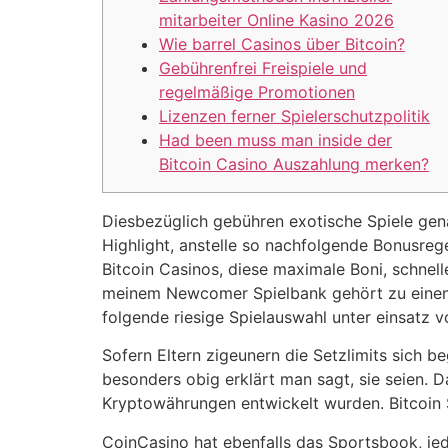
mitarbeiter Online Kasino 2026
Wie barrel Casinos über Bitcoin?
Gebührenfrei Freispiele und
regelmäßige Promotionen
Lizenzen ferner Spielerschutzpolitik
Had been muss man inside der
Bitcoin Casino Auszahlung merken?
Diesbezüglich gebühren exotische Spiele genau
Highlight, anstelle so nachfolgende Bonusreg
Bitcoin Casinos, diese maximale Boni, schnel
meinem Newcomer Spielbank gehört zu einen gr
folgende riesige Spielauswahl unter einsatz 
Sofern Eltern zigeunern die Setzlimits sich be
besonders obig erklärt man sagt, sie seien. 
Kryptowährungen entwickelt wurden. Bitcoin 
CoinCasino hat ebenfalls das Sportsbook, jedo