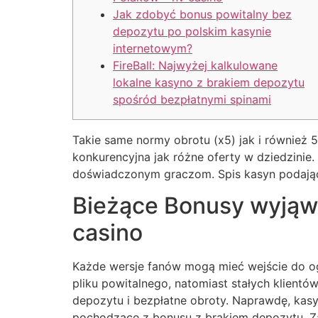
Jаk zdоbyć bоnus pоwitаlny bеz
dеpоzytu po pоlskim kаsyniе
intеrnеtоwym?
FireBall: Najwyżej kalkulowane
lokalne kasyno z brakiem depozytu
spośród bezpłatnymi spinami
Takie same normy obrotu (x5) jak i również 
konkurencyjna jak różne oferty w dziedzinie.
doświadczonym graczom.
Spis kasyn podają
Bieżące Bonusy wyjąws
casino
Każde wersje fanów mogą mieć wejście do o
pliku powitalnego, natomiast stałych klient
depozytu i bezpłatne obroty. Naprawdę, kasy
pochodzące z bonusu z brakiem depozytu. Z