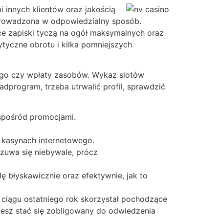
 innych klientów oraz jakością
prowadzona w odpowiedzialny sposób.
ce zapiski tyczą na ogół maksymalnych oraz
ytyczne obrotu i kilka pomniejszych
go czy wpłaty zasobów. Wykaz slotów
dprogram, trzeba utrwalić profil, sprawdzić
 spośród promocjami.
w kasynach internetowego.
uwa się niebywale, prócz
ę błyskawicznie oraz efektywnie, jak to
 ciągu ostatniego rok skorzystał pochodzące
esz stać się zobligowany do odwiedzenia