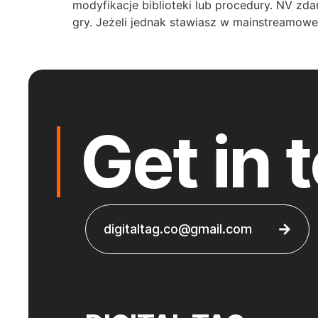
modyfikacje biblioteki lub procedury. NV zdar
gry. Jeżeli jednak stawiasz w mainstreamow
Get in 
digitaltag.co@gmail.com