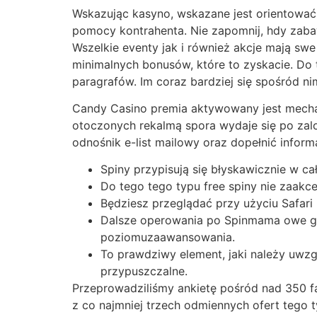
Wskazując kasyno, wskazane jest orientować 
pomocy kontrahenta. Nie zapomnij, hdy za
Wszelkie eventy jak i również akcje mają s
minimalnych bonusów, które to zyskacie. Do 
paragrafów. Im coraz bardziej się spośród n
Candy Casino premia aktywowany jest mech
otoczonych rekalmą spora wydaje się po zalo
odnośnik e-list mailowy oraz dopełnić inform
Spiny przypisują się błyskawicznie w c
Do tego tego typu free spiny nie zaa
Będziesz przeglądać przy użyciu Safari 
Dalsze operowania po Spinmama owe gw
poziomuzaawansowania.
To prawdziwy element, jaki należy uwzg
przypuszczalne.
Przeprowadziliśmy ankietę pośród nad 350 f
z co najmniej trzech odmiennych ofert tego