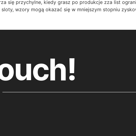
za się przychylne, kiedy grasz po produkcje zza list ogran
e sloty, wzory mogą okazać się w mniejszym stopniu zysko
touch!